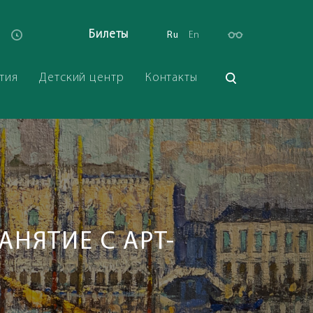
Билеты
Ru
En
тия
Детский центр
Контакты
АНЯТИЕ С АРТ-