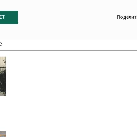
ЕТ
Поделит
е