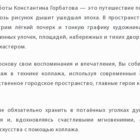
боты Константина Горбатова — это путешествие п
возь рисунок дышит ушедшая эпоха. В пространс
трим лёгкий почерк и тонкую графику художника
инных улочек, площадей, набережных и тихих двор
 основу свои воспоминания и впечатления, Вы соб
заж в технике коллажа, используя современные 
ственное городское пространство, главные герои 
не обязательно хранить в потаённых уголках ду
я и, вдохновляясь счастливыми мгновениями, 