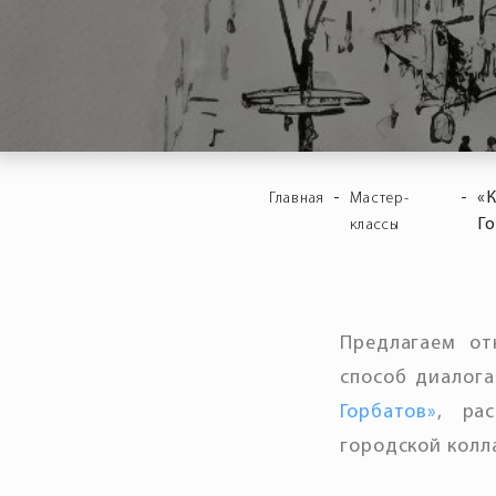
-
-
«К
Главная
Мастер-
Г
классы
Предлагаем от
способ диалога
Горбатов»
, ра
городской колл