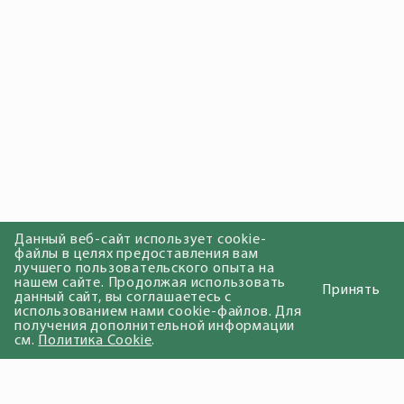
Данный веб-сайт использует cookie-
файлы в целях предоставления вам
лучшего пользовательского опыта на
нашем сайте. Продолжая использовать
Принять
данный сайт, вы соглашаетесь с
использованием нами cookie-файлов. Для
получения дополнительной информации
см.
Политика Cookie
.