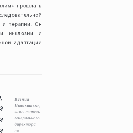
алим» прошла в
следовательной
 и терапии. Он
 и инклюзии и
льной адаптации
,
Ксения
Новохатько
,
й
заместитель
генерального
и
директора
и
по