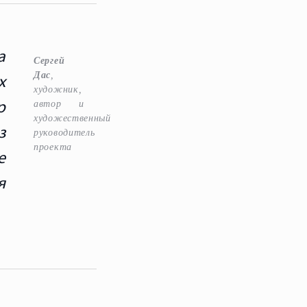
а
Сергей
Дас
,
х
художник,
автор и
р
художественный
з
руководитель
проекта
е
я