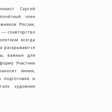
ионист Сергей
почётный член
жников России,
а — соавторство
полотном всегда
ом раскрываются
лы, важные для
форму. Участник
аносит линии,
й подготовки и
тапе художник