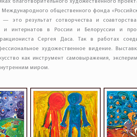
мках благотворительного художественного проект
 Международного общественного фонда «Российс
 — это результат сотворчества и соавторства
 и интернатов в России и Белоруссии и про
тракциониста Сергея Даса. Так в работах соед
фессиональное художественное видение. Выставк
кусство как инструмент самовыражения, экспери
внутренним миром.