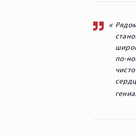
Рядо
стан
широк
по-но
чист
серд
гениа