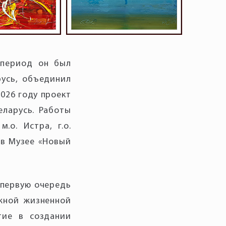
 период он был
русь, объединил
2026 году проект
еларусь. Работы
.о. Истра, г.о.
 в Музее «Новый
 первую очередь
жной жизненной
тие в создании