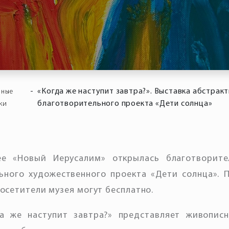
-
«Когда же наступит завтра?». Выставка абстрак
нные
благотворительного проекта «Дети солнца»
ки
е «Новый Иерусалим» открылась благотворите
ьного художественного проекта «Дети солнца». 
осетители музея могут бесплатно.
да же наступит завтра?» представляет живописн