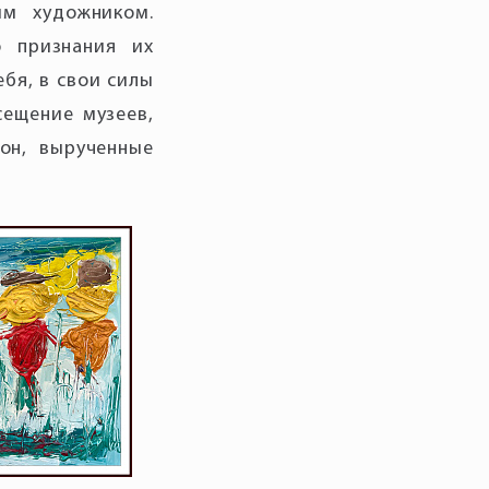
ым художником.
о признания их
ебя, в свои силы
сещение музеев,
он, вырученные