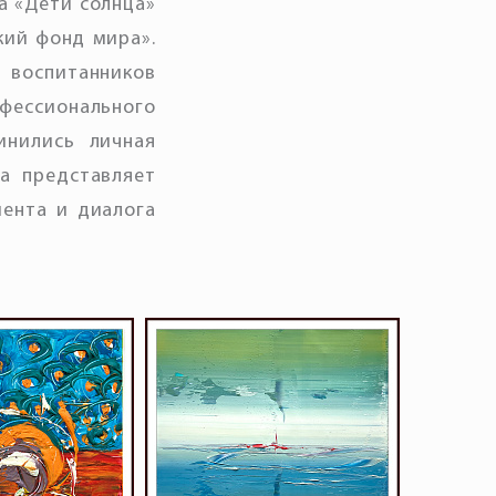
а «Дети солнца»
кий фонд мира».
 воспитанников
фессионального
инились личная
а представляет
мента и диалога