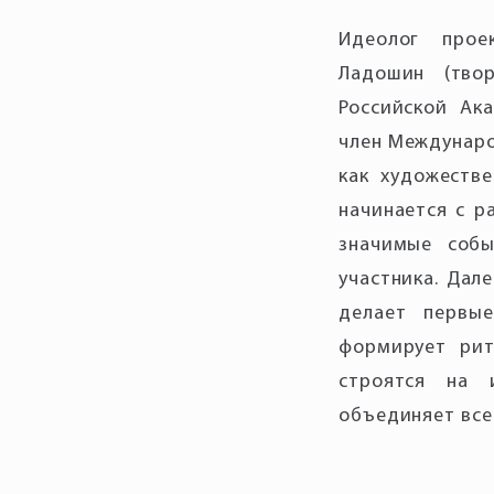
Идеолог прое
Ладошин (тво
Российской Ак
член Междунаро
как художестве
начинается с р
значимые собы
участника. Дал
делает первы
формирует рит
строятся на 
объединяет все