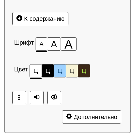
К содержанию
А
Шрифт
А
А
Цвет
Ц
Ц
Ц
Ц
Ц
Дополнительно