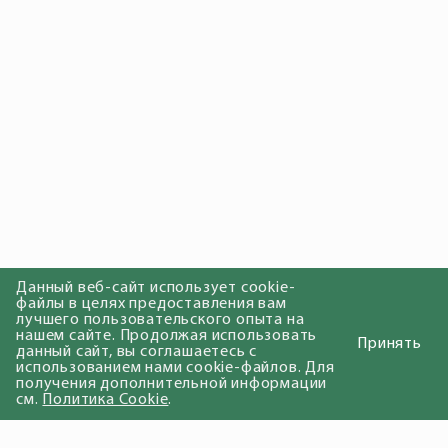
Данный веб-сайт использует cookie-
файлы в целях предоставления вам
лучшего пользовательского опыта на
нашем сайте. Продолжая использовать
Принять
данный сайт, вы соглашаетесь с
использованием нами cookie-файлов. Для
получения дополнительной информации
см.
Политика Cookie
.