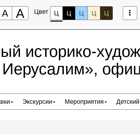
А
А
Цвет
Ц
Ц
Ц
Ц
Ц
ный историко-худо
 Иерусалим», офи
вки
Экскурсии
Мероприятия
Детский